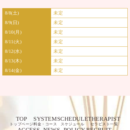
8/8(土)
未定
8/9(日)
未定
8/10(月)
未定
8/11(火)
未定
8/12(水)
未定
8/13(木)
未定
8/14(金)
未定
TOP
SYSTEM
SCHEDULE
THERAPIST
トップページ
料金・コース
スケジュール
セラピスト一覧
ACCESS
NEWS
POLICY
RECRUIT